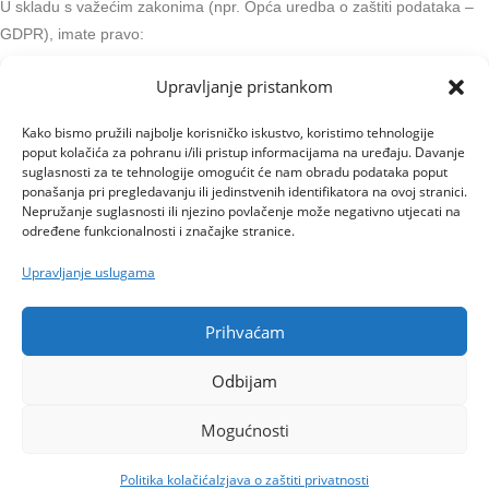
U skladu s važećim zakonima (npr. Opća uredba o zaštiti podataka –
GDPR), imate pravo:
Zatražiti uvid u vaše podatke
Upravljanje pristankom
Zatražiti ispravak ili brisanje podataka
Kako bismo pružili najbolje korisničko iskustvo, koristimo tehnologije
Povući privolu u bilo kojem trenutku
poput kolačića za pohranu i/ili pristup informacijama na uređaju. Davanje
Podnijeti prigovor nadležnom tijelu
suglasnosti za te tehnologije omogućit će nam obradu podataka poput
ponašanja pri pregledavanju ili jedinstvenih identifikatora na ovoj stranici.
6. Sigurnost podataka
Nepružanje suglasnosti ili njezino povlačenje može negativno utjecati na
određene funkcionalnosti i značajke stranice.
Poduzimamo odgovarajuće tehničke i organizacijske mjere kako bismo
Upravljanje uslugama
zaštitili vaše osobne podatke od gubitka, zlouporabe ili neovlaštenog
pristupa.
Prihvaćam
7. Kontakt
Odbijam
Ako imate pitanja u vezi s politikom privatnosti ili želite ostvariti neko od
svojih prava, možete nas kontaktirati na:
Mogućnosti
📧
dubravkapb
@icloud.com
© 2026 Mindfulness podrška. Sva prava pridržana. ·
Politika privatnosti
·
Politika kolačića
·
Odricanje od
Politika kolačića
Izjava o zaštiti privatnosti
odgovornosti